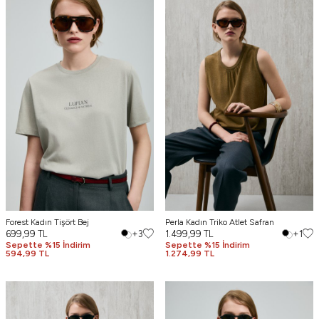
Forest Kadın Tişört Bej
Perla Kadın Triko Atlet Safran
699,99
TL
+3
1.499,99
TL
+1
Sepette %15 İndirim
Sepette %15 İndirim
594,99 TL
1.274,99 TL