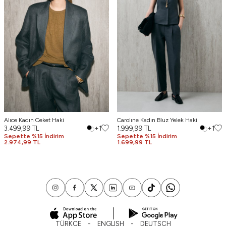
Alıce Kadın Ceket Haki
Carolıne Kadın Bluz Yelek Haki
3.499,99
TL
+1
1.999,99
TL
+1
Sepette %15 İndirim
Sepette %15 İndirim
2.974,99 TL
1.699,99 TL
TÜRKÇE
ENGLISH
DEUTSCH