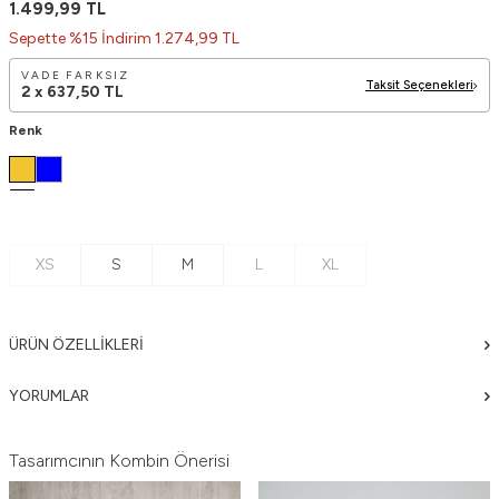
1.499,99
TL
Sepette %15 İndirim 1.274,99 TL
VADE FARKSIZ
Taksit Seçenekleri
2 x
637,50
TL
Renk
XS
S
M
L
XL
ÜRÜN ÖZELLIKLERI
YORUMLAR
Tasarımcının Kombin Önerisi