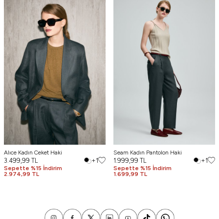
Alıce Kadın Ceket Haki
Seam Kadın Pantolon Haki
3.499,99
TL
+1
1.999,99
TL
+1
Sepette %15 İndirim
Sepette %15 İndirim
2.974,99 TL
1.699,99 TL