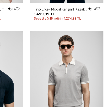
Kum
+4
Tıno Erkek Modal Karışımlı Kazak
+4
Açık Gri
1.499,99
TL
L
Sepette %15 İndirim 1.274,99 TL