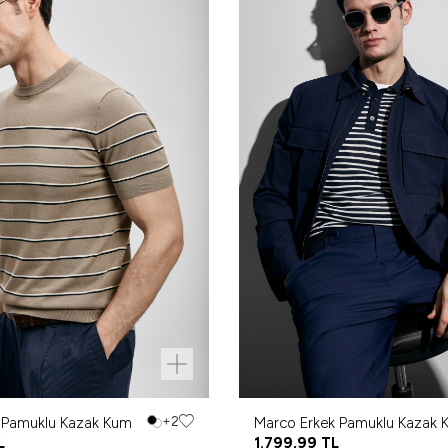
k Pamuklu Kazak Kum
+2
Marco Erkek Pamuklu Kazak 
L
Lacivert
1.799,99
TL