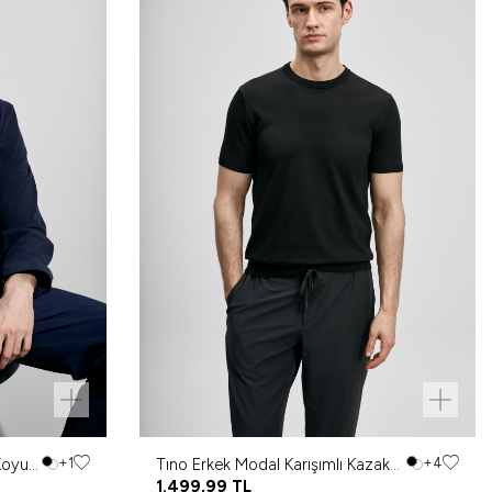
Koyu
+1
Tıno Erkek Modal Karışımlı Kazak
+4
Siyah
1.499,99
TL