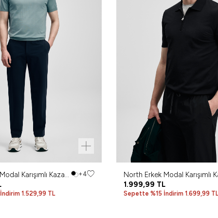
Modal Karışımlı Kazak
+4
North Erkek Modal Karışımlı 
i
L
Siyah
1.999,99
TL
ndirim 1.529,99 TL
Sepette %15 İndirim 1.699,99 T