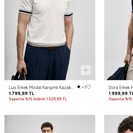
Luıs Erkek Modal Karışımlı Kazak
+3
Dora Erkek M
Kırık Beyaz
1.799,99
TL
Koyu Lacive
1.999,99
T
Sepette %15 İndirim 1.529,99 TL
Sepette %15 İ