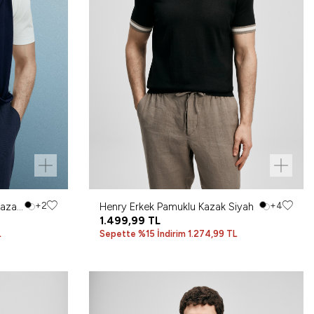
Kazak
+2
Henry Erkek Pamuklu Kazak Siyah
+4
1.499,99
TL
L
Sepette %15 İndirim 1.274,99 TL