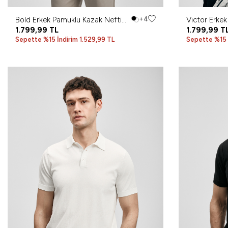
Bold Erkek Pamuklu Kazak Nefti
+4
Vıctor Erkek
Yeşil
1.799,99
TL
Koyu Lacive
1.799,99
T
Sepette %15 İndirim 1.529,99 TL
Sepette %15 İ