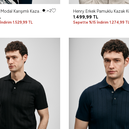
 Modal Karışımlı Kazak
+2
Henry Erkek Pamuklu Kazak 
rt
L
1.499,99
TL
ndirim 1.529,99 TL
Sepette %15 İndirim 1.274,99 T