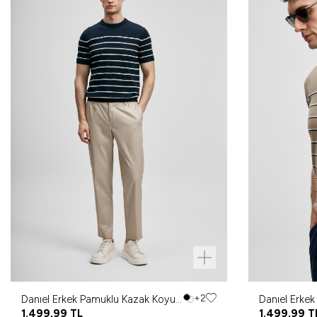
Danıel Erkek Pamuklu Kazak Koyu
+2
Danıel Erke
Lacivert
1.499,99
TL
1.499,99
T