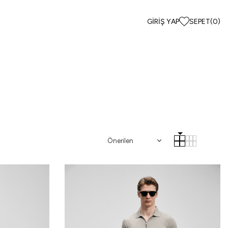
GIRIŞ YAP
SEPET
(
0
)