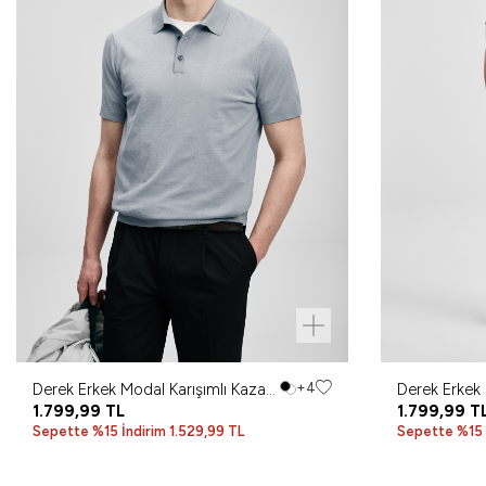
Derek Erkek Modal Karışımlı Kazak
+4
Derek Erkek 
Açık Gri
1.799,99
TL
Duman Yeşil
1.799,99
T
Sepette %15 İndirim 1.529,99 TL
Sepette %15 İ