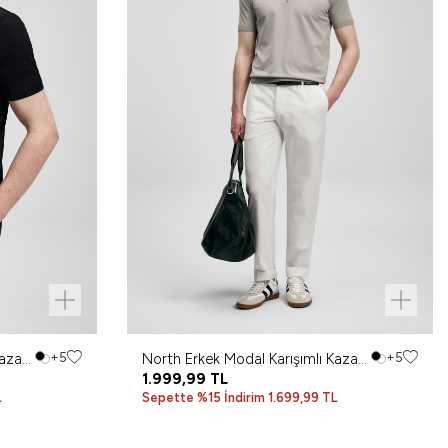
Kazak
+5
North Erkek Modal Karışımlı Kazak
+5
Kum
1.999,99
TL
L
Sepette %15 İndirim 1.699,99 TL