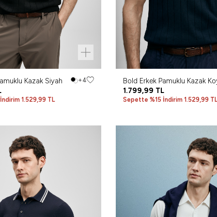
Pamuklu Kazak Siyah
+4
Bold Erkek Pamuklu Kazak Ko
L
Lacivert
1.799,99
TL
ndirim 1.529,99 TL
Sepette %15 İndirim 1.529,99 T