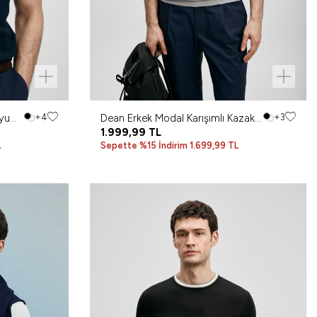
yu
+4
Dean Erkek Modal Karışımlı Kazak
+3
Açık Gri
1.999,99
TL
L
Sepette %15 İndirim 1.699,99 TL