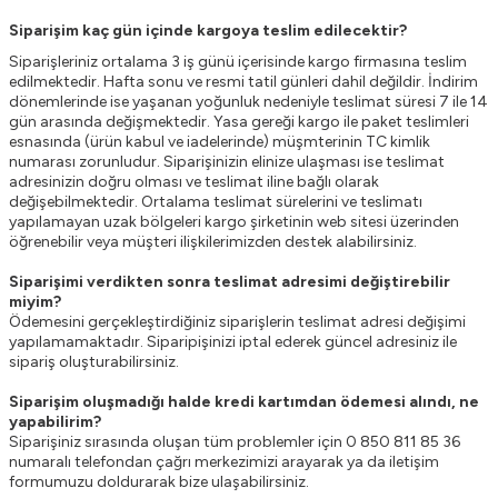
Siparişim kaç gün içinde kargoya teslim edilecektir?
Siparişleriniz ortalama 3 iş günü içerisinde kargo firmasına teslim
edilmektedir. Hafta sonu ve resmi tatil günleri dahil değildir. İndirim
dönemlerinde ise yaşanan yoğunluk nedeniyle teslimat süresi 7 ile 14
gün arasında değişmektedir. Yasa gereği kargo ile paket teslimleri
esnasında (ürün kabul ve iadelerinde) müşmterinin TC kimlik
numarası zorunludur. Siparişinizin elinize ulaşması ise teslimat
adresinizin doğru olması ve teslimat iline bağlı olarak
değişebilmektedir. Ortalama teslimat sürelerini ve teslimatı
yapılamayan uzak bölgeleri kargo şirketinin web sitesi üzerinden
öğrenebilir veya müşteri ilişkilerimizden destek alabilirsiniz.
Siparişimi verdikten sonra teslimat adresimi değiştirebilir
miyim?
Ödemesini gerçekleştirdiğiniz siparişlerin teslimat adresi değişimi
yapılamamaktadır. Siparipişinizi iptal ederek güncel adresiniz ile
sipariş oluşturabilirsiniz.
Siparişim oluşmadığı halde kredi kartımdan ödemesi alındı, ne
yapabilirim?
Siparişiniz sırasında oluşan tüm problemler için 0 850 811 85 36
numaralı telefondan çağrı merkezimizi arayarak ya da iletişim
formumuzu doldurarak bize ulaşabilirsiniz.