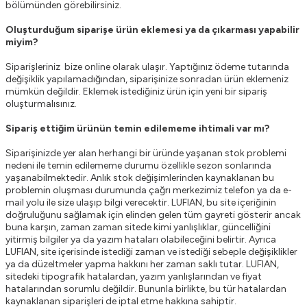
bölümünden görebilirsiniz.
Oluşturduğum siparişe ürün eklemesi ya da çıkarması yapabilir
miyim?
Siparişleriniz bize online olarak ulaşır. Yaptığınız ödeme tutarında
değişiklik yapılamadığından, siparişinize sonradan ürün eklemeniz
mümkün değildir. Eklemek istediğiniz ürün için yeni bir sipariş
oluşturmalısınız.
Sipariş ettiğim ürünün temin edilememe ihtimali var mı?
Siparişinizde yer alan herhangi bir üründe yaşanan stok problemi
nedeni ile temin edilememe durumu özellikle sezon sonlarında
yaşanabilmektedir. Anlık stok değişimlerinden kaynaklanan bu
problemin oluşması durumunda çağrı merkezimiz telefon ya da e-
mail yolu ile size ulaşıp bilgi verecektir. LUFIAN, bu site içeriğinin
doğruluğunu sağlamak için elinden gelen tüm gayreti gösterir ancak
buna karşın, zaman zaman sitede kimi yanlışlıklar, güncelliğini
yitirmiş bilgiler ya da yazım hataları olabileceğini belirtir. Ayrıca
LUFIAN, site içerisinde istediği zaman ve istediği sebeple değişiklikler
ya da düzeltmeler yapma hakkını her zaman saklı tutar. LUFIAN,
sitedeki tipografik hatalardan, yazım yanlışlarından ve fiyat
hatalarından sorumlu değildir. Bununla birlikte, bu tür hatalardan
kaynaklanan siparişleri de iptal etme hakkına sahiptir.