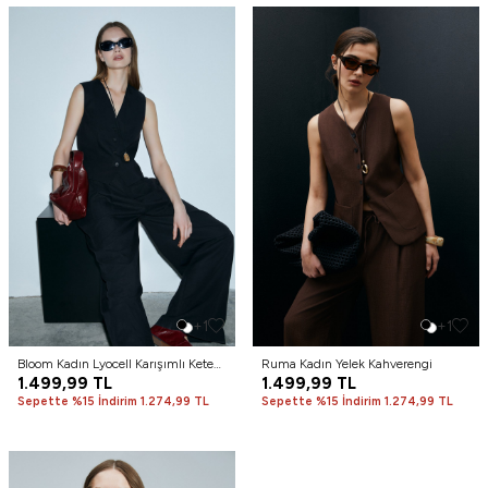
+1
+1
Bloom Kadın Lyocell Karışımlı Keten
Ruma Kadın Yelek Kahverengi
Yelek Siyah
1.499,99
TL
1.499,99
TL
Sepette %15 İndirim 1.274,99 TL
Sepette %15 İndirim 1.274,99 TL