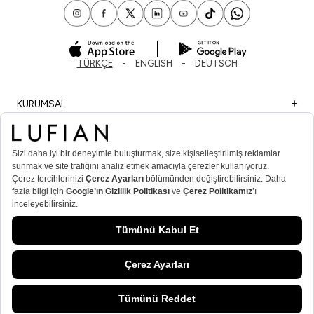
TÜRKÇE
ENGLISH
DEUTSCH
KURUMSAL
ALIŞVERİŞ
ÖNEMLİ BİLGİLER
ÜYE
ERKEK POPÜLER KATEGORİLER
KADIN POPÜLER KATEGORİLER
© Lufian.com 2026 Tüm Hakları Saklıdır