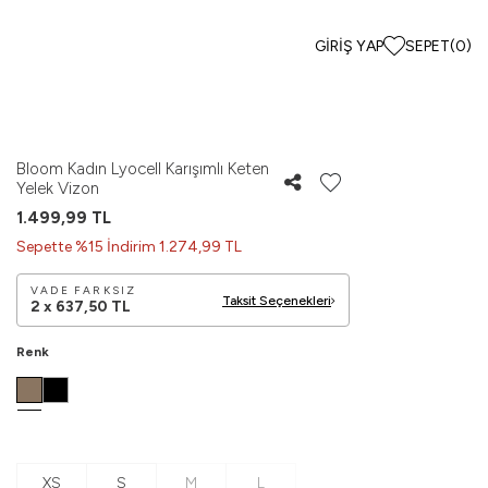
GIRIŞ YAP
SEPET
(
0
)
Bloom Kadın Lyocell Karışımlı Keten
Yelek Vizon
1.499,99
TL
Sepette %15 İndirim 1.274,99 TL
VADE FARKSIZ
Taksit Seçenekleri
2 x
637,50
TL
Renk
XS
S
M
L