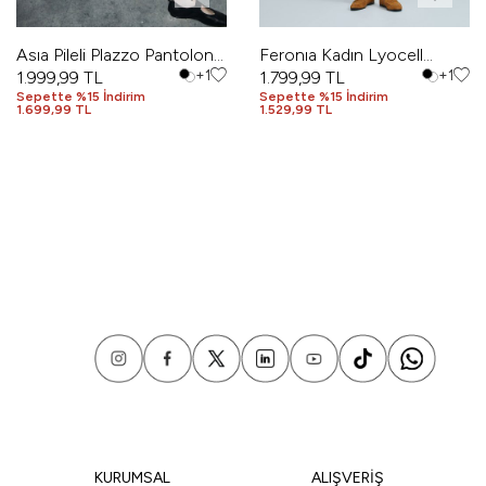
Asıa Pileli Plazzo Pantolon
Feronıa Kadın Lyocell
Vizon
1.999,99
TL
+1
Karışımlı Keten Şort Vizon
1.799,99
TL
+1
Sepette %15 İndirim
Sepette %15 İndirim
1.699,99 TL
1.529,99 TL
KURUMSAL
ALIŞVERİŞ