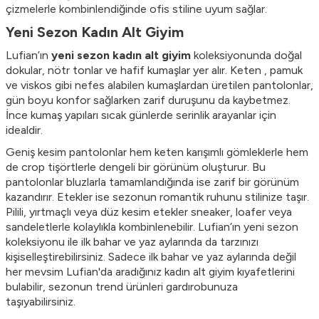
çizmelerle kombinlendiğinde ofis stiline uyum sağlar.
Yeni Sezon Kadın Alt Giyim
Lufian’ın
yeni sezon kadın alt giyim
koleksiyonunda doğal
dokular, nötr tonlar ve hafif kumaşlar yer alır. Keten , pamuk
ve viskos gibi nefes alabilen kumaşlardan üretilen pantolonlar,
gün boyu konfor sağlarken zarif duruşunu da kaybetmez.
İnce kumaş yapıları sıcak günlerde serinlik arayanlar için
idealdir.
Geniş kesim pantolonlar hem keten karışımlı gömleklerle hem
de crop tişörtlerle dengeli bir görünüm oluşturur. Bu
pantolonlar bluzlarla tamamlandığında ise zarif bir görünüm
kazandırır. Etekler ise sezonun romantik ruhunu stilinize taşır.
Pilili, yırtmaçlı veya düz kesim etekler sneaker, loafer veya
sandeletlerle kolaylıkla kombinlenebilir. Lufian’ın yeni sezon
koleksiyonu ile ilk bahar ve yaz aylarında da tarzınızı
kişiselleştirebilirsiniz. Sadece ilk bahar ve yaz aylarında değil
her mevsim Lufian'da aradığınız kadın alt giyim kıyafetlerini
bulabilir, sezonun trend ürünleri gardırobunuza
taşıyabilirsiniz.