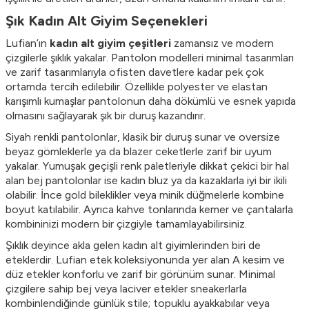
Şık Kadın Alt Giyim Seçenekleri
Lufian’ın
kadın alt giyim çeşitleri
zamansız ve modern
çizgilerle şıklık yakalar. Pantolon modelleri minimal tasarımları
ve zarif tasarımlarıyla ofisten davetlere kadar pek çok
ortamda tercih edilebilir. Özellikle polyester ve elastan
karışımlı kumaşlar pantolonun daha dökümlü ve esnek yapıda
olmasını sağlayarak şık bir duruş kazandırır.
Siyah renkli pantolonlar, klasik bir duruş sunar ve oversize
beyaz gömleklerle ya da blazer ceketlerle zarif bir uyum
yakalar. Yumuşak geçişli renk paletleriyle dikkat çekici bir hal
alan bej pantolonlar ise
kadın bluz
ya da kazaklarla iyi bir ikili
olabilir. İnce gold bileklikler veya minik düğmelerle kombine
boyut katılabilir. Ayrıca kahve tonlarında kemer ve çantalarla
kombininizi modern bir çizgiyle tamamlayabilirsiniz.
Şıklık deyince akla gelen kadın alt giyimlerinden biri de
eteklerdir. Lufian etek koleksiyonunda yer alan A kesim ve
düz etekler konforlu ve zarif bir görünüm sunar. Minimal
çizgilere sahip bej veya laciver etekler sneakerlarla
kombinlendiğinde günlük stile; topuklu ayakkabılar veya