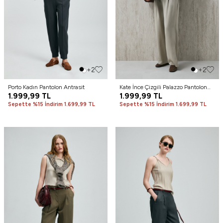
+2
+2
Porto Kadın Pantolon Antrasit
Kate İnce Çizgili Palazzo Pantolon
1.999,99
TL
Bej
1.999,99
TL
Sepette %15 İndirim 1.699,99 TL
Sepette %15 İndirim 1.699,99 TL