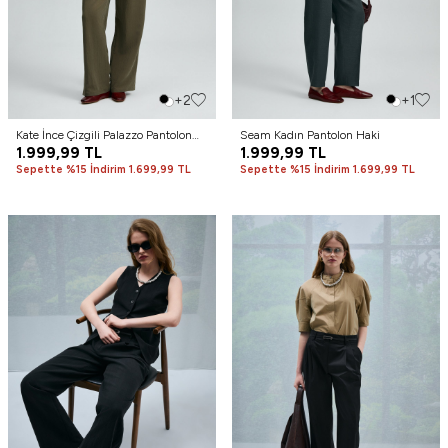
+2
+1
Kate İnce Çizgili Palazzo Pantolon
Seam Kadın Pantolon Haki
Haki
1.999,99
TL
1.999,99
TL
Sepette %15 İndirim 1.699,99 TL
Sepette %15 İndirim 1.699,99 TL