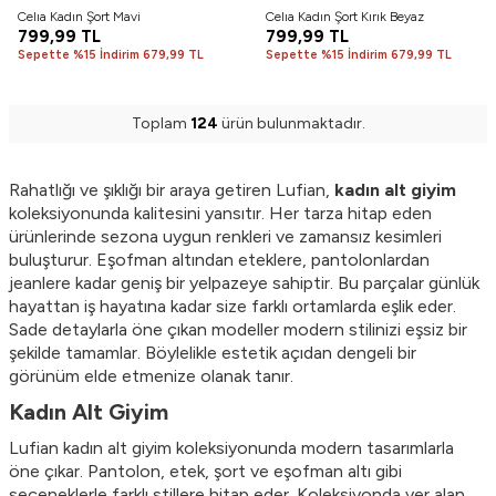
Celıa Kadın Şort Mavi
Celıa Kadın Şort Kırık Beyaz
799,99
TL
799,99
TL
Sepette %15 İndirim 679,99 TL
Sepette %15 İndirim 679,99 TL
Toplam
124
ürün bulunmaktadır.
Rahatlığı ve şıklığı bir araya getiren Lufian,
kadın alt giyim
koleksiyonunda kalitesini yansıtır. Her tarza hitap eden
ürünlerinde sezona uygun renkleri ve zamansız kesimleri
buluşturur. Eşofman altından eteklere, pantolonlardan
jeanlere kadar geniş bir yelpazeye sahiptir. Bu parçalar günlük
hayattan iş hayatına kadar size farklı ortamlarda eşlik eder.
Sade detaylarla öne çıkan modeller modern stilinizi eşsiz bir
şekilde tamamlar. Böylelikle estetik açıdan dengeli bir
görünüm elde etmenize olanak tanır.
Kadın Alt Giyim
Lufian kadın alt giyim koleksiyonunda modern tasarımlarla
öne çıkar. Pantolon, etek, şort ve eşofman altı gibi
seçeneklerle farklı stillere hitap eder. Koleksiyonda yer alan