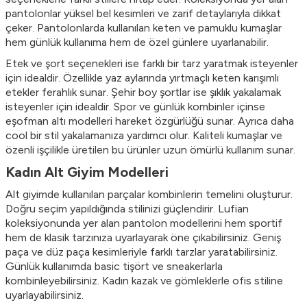
pantolonlar yüksel bel kesimleri ve zarif detaylarıyla dikkat
çeker. Pantolonlarda kullanılan keten ve pamuklu kumaşlar
hem günlük kullanıma hem de özel günlere uyarlanabilir.
Etek ve şort seçenekleri ise farklı bir tarz yaratmak isteyenler
için idealdir. Özellikle yaz aylarında yırtmaçlı keten karışımlı
etekler ferahlık sunar. Şehir boy şortlar ise şıklık yakalamak
isteyenler için idealdir. Spor ve günlük kombinler içinse
eşofman altı modelleri hareket özgürlüğü sunar. Ayrıca daha
cool bir stil yakalamanıza yardımcı olur. Kaliteli kumaşlar ve
özenli işçilikle üretilen bu ürünler uzun ömürlü kullanım sunar.
Kadın Alt Giyim Modelleri
Alt giyimde kullanılan parçalar kombinlerin temelini oluşturur.
Doğru seçim yapıldığında stilinizi güçlendirir. Lufian
koleksiyonunda yer alan pantolon modellerini hem sportif
hem de klasik tarzınıza uyarlayarak öne çıkabilirsiniz. Geniş
paça ve düz paça kesimleriyle farklı tarzlar yaratabilirsiniz.
Günlük kullanımda basic tişört ve sneakerlarla
kombinleyebilirsiniz.
Kadın kazak
ve gömleklerle ofis stiline
uyarlayabilirsiniz.