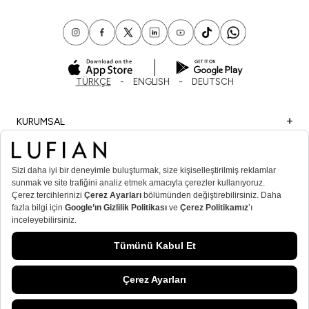
TÜRKÇE
ENGLISH
DEUTSCH
KURUMSAL
ALIŞVERİŞ
ÖNEMLİ BİLGİLER
ÜYE
ERKEK POPÜLER KATEGORİLER
KADIN POPÜLER KATEGORİLER
© Lufian.com 2026 Tüm Hakları Saklıdır