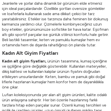
Jeanlerle ve şorlar daha dinamik bir görünüm elde etmeniz
için ideal parçalardandır. Özellikle şortları oversize gömlekler
ve loaferlarla kullanarak sade ama dikkat çekici bir tarz
yaratabilirsiniz. Etekler ise tarzınıza daha feminen bir dokunuş
karmanıza yardımcı olur. Çizmelerle kombinyeceğiniz uzun
boy etekler, görünümünüze sofistike bir hava katar. Eşofman
altı gibi sportif parçalar ise günlük stilinizi konforlu hale getirir.
Beli lastikli tasarımlar, keten ve pamuklu kumaşlar hem ev
ortamında hem de dışarda rahatlığınızı ön planda tutar.
Kadın Alt Giyim Fiyatları
Kadın alt giyim fiyatları,
ürünün tasarımına, kumaş içeriğine
ve işçiliğine göre değişiklik gösterebilir. Kullanılan materyeller,
dikiş kalitesi ve kullanılan kalıplar ürünün fiyatını doğrudan
etkileyen unsurlardandır. Keten, bambu ve pamuk gibi doğal
liflerle hazırlanan kumaşlar hem konfor hem de dayanıklılıkla
öne çıkar.
Lufian koleksiyonunda yer alan alt giyim ürünleri, kalite odaklı
ürün anlayışına sahiptir. Her biri özenle hazırlanmış farklı
tarzlara hitap eden parçalar sunar. Özenli kumaş tercihleri ve
işçilik ile üretilen ürünler, uzun ömürlü kullanım imkânı tanır.