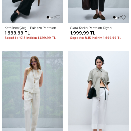
+2
+1
Kate İnce Çizgili Palazzo Pantolon
Clara Kadın Pantolon Siyah
Siyah
1.999,99
TL
1.999,99
TL
Sepette %15 İndirim 1.699,99 TL
Sepette %15 İndirim 1.699,99 TL