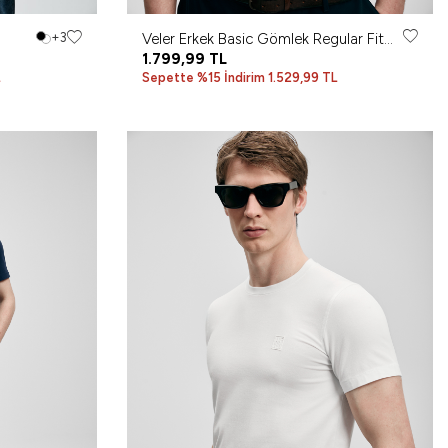
+3
Veler Erkek Basic Gömlek Regular Fit
Beyaz
1.799,99
TL
Sepette %15 İndirim 1.529,99 TL