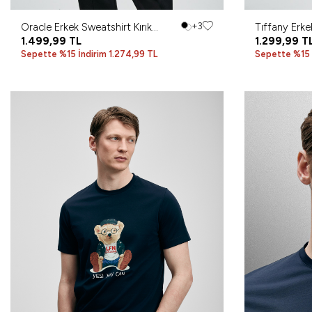
Oracle Erkek Sweatshirt Kırık
+3
Tıffany Erke
Beyaz
1.499,99
TL
1.299,99
T
Sepette %15 İndirim 1.274,99 TL
Sepette %15 İ