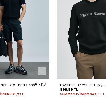
rkek Polo Tişört Siyah
+2
Loved Erkek Sweatshirt Siya
999,99
TL
İndirim 849,99 TL
Sepette %15 İndirim 849,99 TL