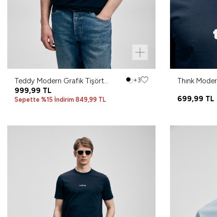
Teddy Modern Grafik Tişört
+3
Thınk Moder
Lacivert
999,99
TL
Lacivert
699,99
TL
Sepette %15 İndirim 849,99 TL