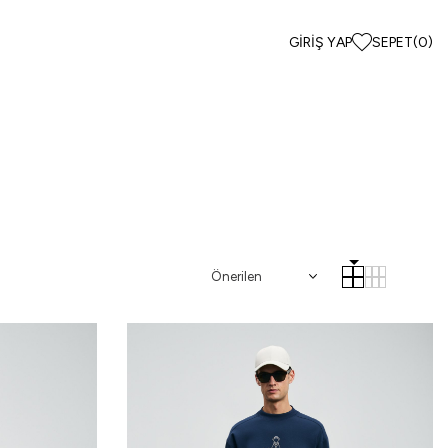
GIRIŞ YAP
SEPET
(
0
)