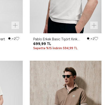
vert
+2
Pablo Erkek Basic Tişört Kırık
+2
Beyaz
699,99
TL
Sepette %15 İndirim 594,99 TL