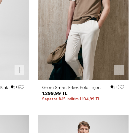
Kırık
+6
Grom Smart Erkek Polo Tişört
+3
Toprak
1.299,99
TL
Sepette %15 İndirim 1.104,99 TL