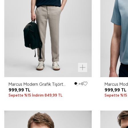
Marcus Modern Grafik Tişört
+6
Marcus Mode
Lacivert
999,99
TL
999,99
TL
Sepette %15 İndirim 849,99 TL
Sepette %15 