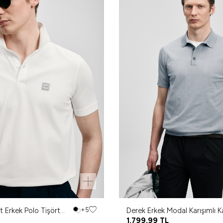
 Erkek Polo Tişört
+5
Derek Erkek Modal Karışımlı 
Açık Gri
1.799,99
TL