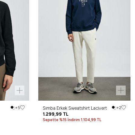
h
+5
Sımba Erkek Sweatshirt Lacivert
+2
1.299,99
TL
Sepette %15 İndirim 1.104,99 TL