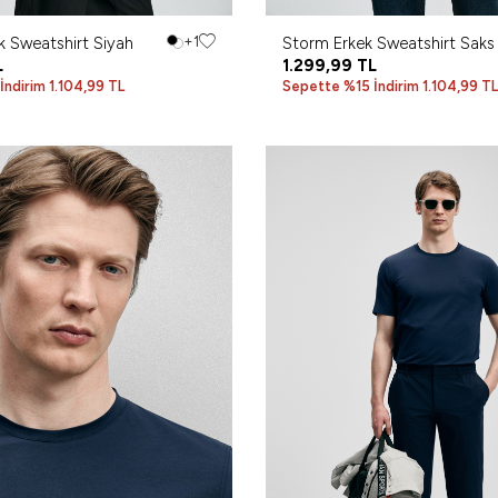
k Sweatshirt Siyah
+1
Storm Erkek Sweatshirt Saks
L
1.299,99
TL
ndirim 1.104,99 TL
Sepette %15 İndirim 1.104,99 TL