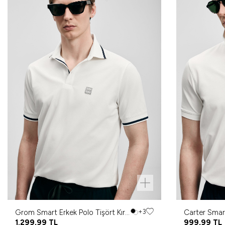
Grom Smart Erkek Polo Tişört Kırık
+3
Carter Smart
Beyaz
1.299,99
TL
Kırık Beyaz
999,99
TL