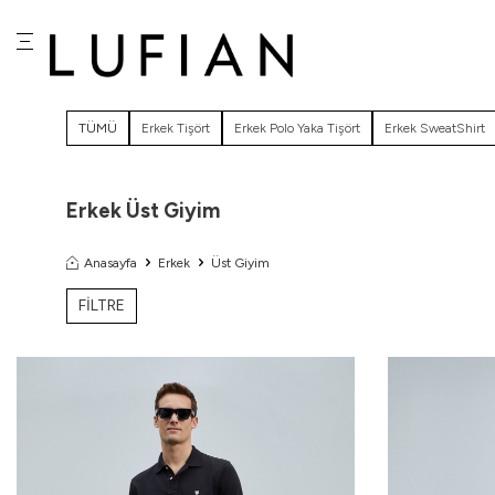
TÜMÜ
Erkek Tişört
Erkek Polo Yaka Tişört
Erkek SweatShirt
Erkek Üst Giyim
Anasayfa
Erkek
Üst Giyim
FİLTRE