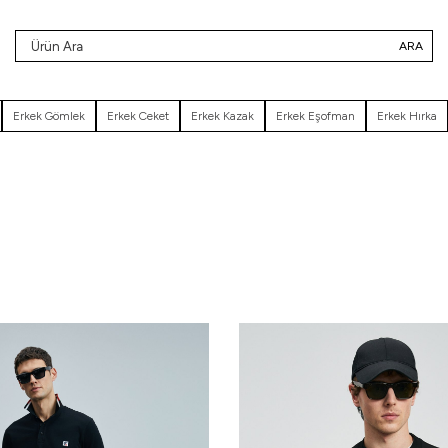
ARA
Erkek Gömlek
Erkek Ceket
Erkek Kazak
Erkek Eşofman
Erkek Hırka