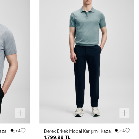
Kazak
+4
Derek Erkek Modal Karışımlı Kazak
+4
Duman Yeşili
1.799,99
TL