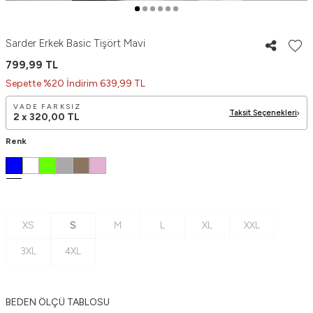
Sarder Erkek Basic Tişört Mavi
799,99
TL
Sepette %20 İndirim 639,99 TL
VADE FARKSIZ
Taksit Seçenekleri
2 x
320,00
TL
Renk
XS
S
M
L
XL
XXL
3XL
4XL
BEDEN ÖLÇÜ TABLOSU