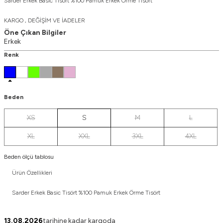
Sarder Erkek Basic Tisört %100 Pamuk Erkek Örme Tisört
KARGO , DEĞİŞİM VE İADELER
Öne Çıkan Bilgiler
Erkek
Renk
Beden
XS
S
M
L
XL
XXL
3XL
4XL
Beden ölçü tablosu
Ürün Özellikleri
Sarder Erkek Basic Tisört %100 Pamuk Erkek Örme Tisört
13.08.2026
tarihine kadar kargoda