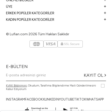
ÖNEMLİ BİLGİLER
ÜYE
ERKEK POPÜLER KATEGORİLER
KADIN POPÜLER KATEGORİLER
© Lufian.com 2026 Tüm Hakları Saklıdır
E-BÜLTEN
KAYIT OL
KVKK Bildirimini
, Okudum, Tarafıma Bilgilendirme Maili Gönderilmesini
Kabul Ediyorum
INSTAGRAM
FACEBOOK
X
LINKEDİN
YOUTUBE
TİKTOK
WHATSAPP