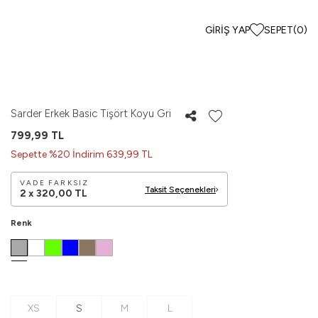
GIRIŞ YAP
SEPET
(
0
)
Sarder Erkek Basic Tişört Koyu Gri
799,99
TL
Sepette %20 İndirim 639,99 TL
VADE FARKSIZ
Taksit Seçenekleri
2 x
320,00
TL
Renk
XS
S
M
L