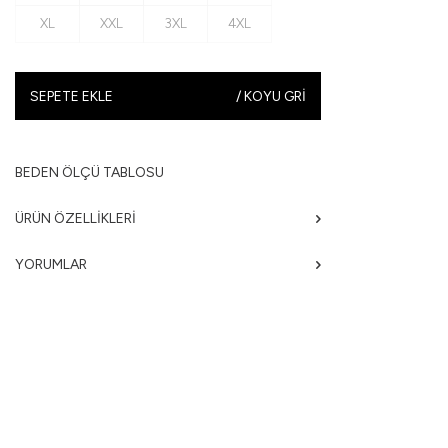
XL
XXL
3XL
4XL
SEPETE EKLE
/
KOYU GRI
BEDEN ÖLÇÜ TABLOSU
ÜRÜN ÖZELLIKLERI
YORUMLAR