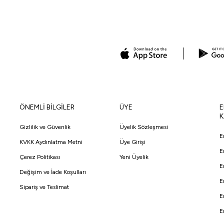
ÖNEMLİ BİLGİLER
ÜYE
E
K
Gizlilik ve Güvenlik
Üyelik Sözleşmesi
E
KVKK Aydınlatma Metni
Üye Girişi
E
Çerez Politikası
Yeni Üyelik
E
Değişim ve İade Koşulları
E
Sipariş ve Teslimat
E
E