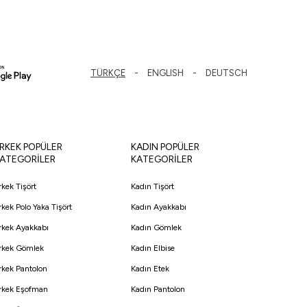
TÜRKÇE
ENGLISH
DEUTSCH
RKEK POPÜLER
KADIN POPÜLER
ATEGORİLER
KATEGORİLER
rkek Tişört
Kadın Tişört
rkek Polo Yaka Tişört
Kadın Ayakkabı
rkek Ayakkabı
Kadın Gömlek
rkek Gömlek
Kadın Elbise
rkek Pantolon
Kadın Etek
rkek Eşofman
Kadın Pantolon