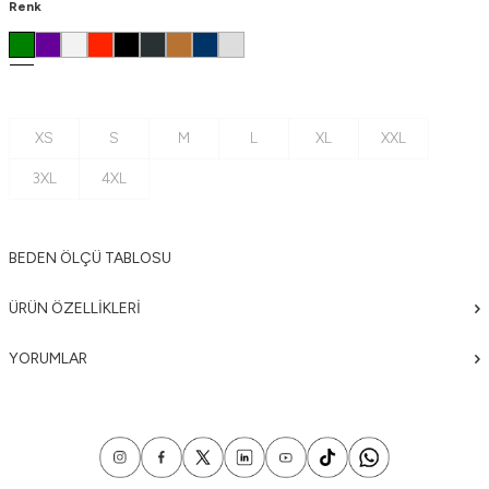
Renk
XS
S
M
L
XL
XXL
3XL
4XL
BEDEN ÖLÇÜ TABLOSU
ÜRÜN ÖZELLIKLERI
YORUMLAR