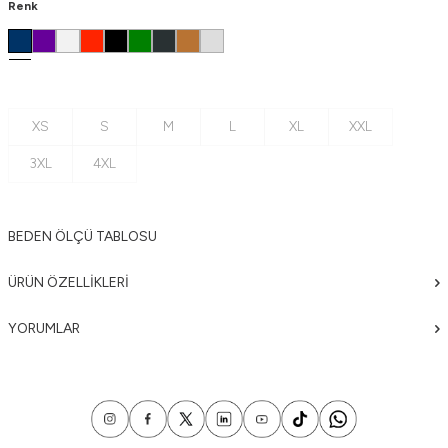
Renk
XS
S
M
L
XL
XXL
3XL
4XL
BEDEN ÖLÇÜ TABLOSU
ÜRÜN ÖZELLIKLERI
YORUMLAR