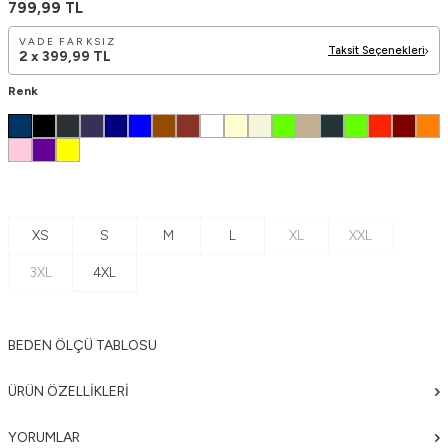
799,99
TL
VADE FARKSIZ
Taksit Seçenekleri
2 x
399,99
TL
Renk
XS
S
M
L
XL
XXL
3XL
4XL
BEDEN ÖLÇÜ TABLOSU
ÜRÜN ÖZELLIKLERI
YORUMLAR