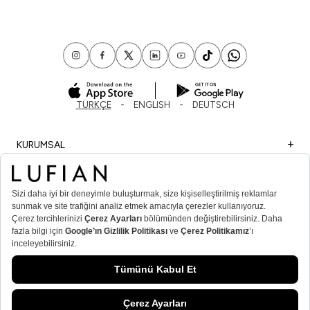
TÜRKÇE
ENGLISH
DEUTSCH
KURUMSAL
ALIŞVERİŞ
ÖNEMLİ BİLGİLER
ÜYE
ERKEK POPÜLER KATEGORİLER
KADIN POPÜLER KATEGORİLER
© Lufian.com 2026 Tüm Hakları Saklıdır