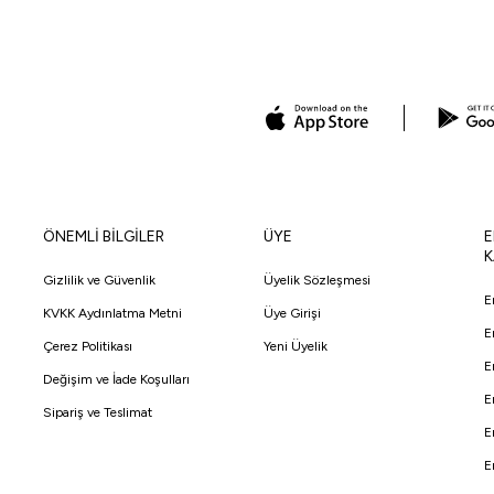
ÖNEMLİ BİLGİLER
ÜYE
E
K
Gizlilik ve Güvenlik
Üyelik Sözleşmesi
E
KVKK Aydınlatma Metni
Üye Girişi
E
Çerez Politikası
Yeni Üyelik
E
Değişim ve İade Koşulları
E
Sipariş ve Teslimat
E
E