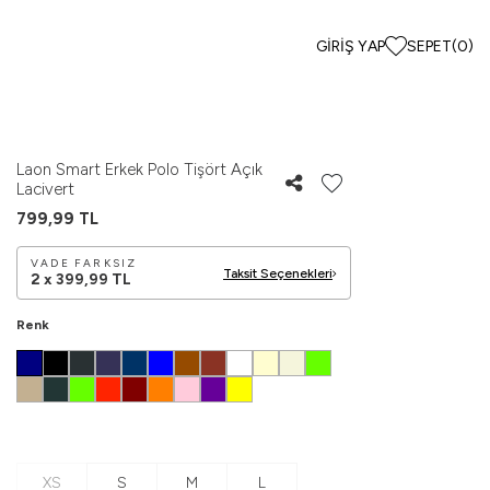
GIRIŞ YAP
SEPET
(
0
)
Laon Smart Erkek Polo Tişört Açık
Lacivert
799,99
TL
VADE FARKSIZ
Taksit Seçenekleri
2 x
399,99
TL
Renk
XS
S
M
L