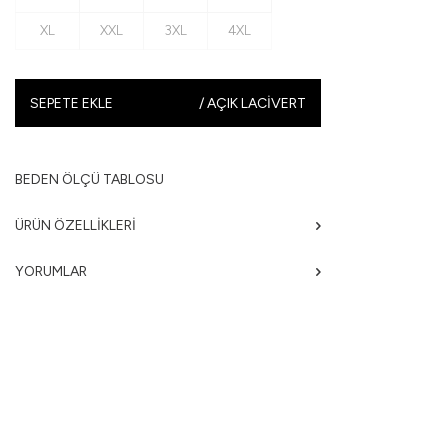
XL
XXL
3XL
4XL
SEPETE EKLE
/
AÇIK LACIVERT
BEDEN ÖLÇÜ TABLOSU
ÜRÜN ÖZELLIKLERI
YORUMLAR