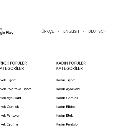
TÜRKÇE
ENGLISH
DEUTSCH
RKEK POPÜLER
KADIN POPÜLER
ATEGORİLER
KATEGORİLER
rkek Tişört
Kadın Tişört
rkek Polo Yaka Tişört
Kadın Ayakkabı
rkek Ayakkabı
Kadın Gömlek
rkek Gömlek
Kadın Elbise
rkek Pantolon
Kadın Etek
rkek Eşofman
Kadın Pantolon