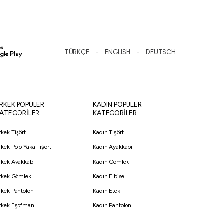
TÜRKÇE
ENGLISH
DEUTSCH
RKEK POPÜLER
KADIN POPÜLER
ATEGORİLER
KATEGORİLER
rkek Tişört
Kadın Tişört
rkek Polo Yaka Tişört
Kadın Ayakkabı
rkek Ayakkabı
Kadın Gömlek
rkek Gömlek
Kadın Elbise
rkek Pantolon
Kadın Etek
rkek Eşofman
Kadın Pantolon