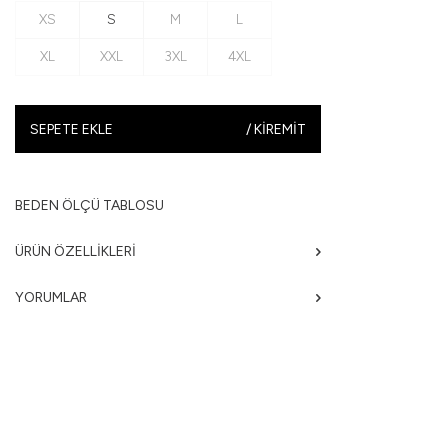
XS
S
M
L
XL
XXL
3XL
4XL
SEPETE EKLE
/
KIREMIT
BEDEN ÖLÇÜ TABLOSU
ÜRÜN ÖZELLIKLERI
YORUMLAR