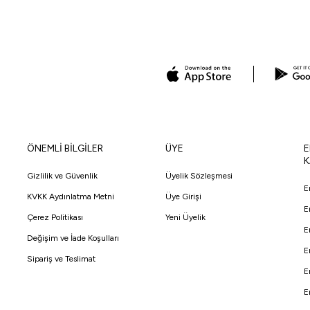
ÖNEMLİ BİLGİLER
ÜYE
E
K
Gizlilik ve Güvenlik
Üyelik Sözleşmesi
E
KVKK Aydınlatma Metni
Üye Girişi
E
Çerez Politikası
Yeni Üyelik
E
Değişim ve İade Koşulları
E
Sipariş ve Teslimat
E
E