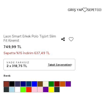
GIRIŞ YAP
SEPET
(
0
)
Laon Smart Erkek Polo Tişört Slim
Fit Kiremit
749,99
TL
Sepette %15 İndirim 637,49 TL
VADE FARKSIZ
Taksit Seçenekleri
2 x
318,75
TL
Renk