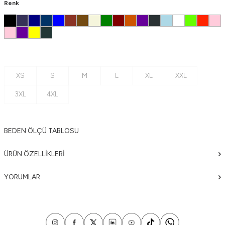
Renk
XS
S
M
L
XL
XXL
3XL
4XL
BEDEN ÖLÇÜ TABLOSU
ÜRÜN ÖZELLIKLERI
YORUMLAR