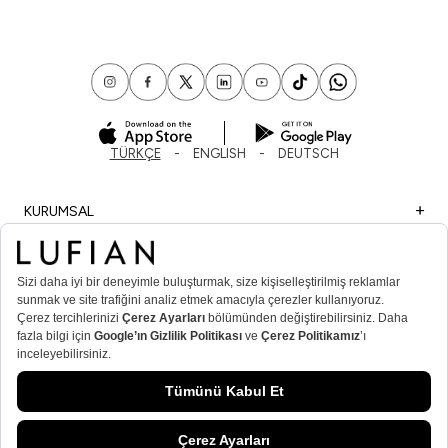
TÜRKÇE
ENGLISH
DEUTSCH
KURUMSAL
ALIŞVERİŞ
ÖNEMLİ BİLGİLER
ÜYE
ERKEK POPÜLER KATEGORİLER
KADIN POPÜLER KATEGORİLER
© Lufian.com 2026 Tüm Hakları Saklıdır