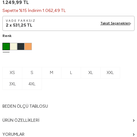
1.249,99
TL
Sepette %15 İndirim 1.062,49 TL
VADE FARKSIZ
Taksit Seçenekleri
2 x
531,25
TL
Renk
XS
S
M
L
XL
XXL
3XL
4XL
BEDEN ÖLÇÜ TABLOSU
ÜRÜN ÖZELLIKLERI
YORUMLAR