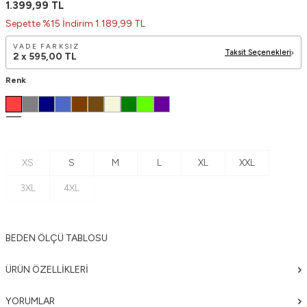
1.399,99
TL
Sepette %15 İndirim 1.189,99 TL
VADE FARKSIZ
Taksit Seçenekleri
2 x
595,00
TL
Renk
XS
S
M
L
XL
XXL
3XL
4XL
BEDEN ÖLÇÜ TABLOSU
ÜRÜN ÖZELLIKLERI
YORUMLAR