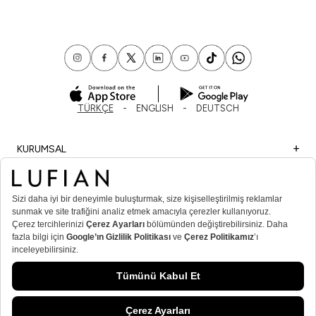
TÜRKÇE
ENGLISH
DEUTSCH
KURUMSAL
ALIŞVERİŞ
ÖNEMLİ BİLGİLER
ÜYE
ERKEK POPÜLER KATEGORİLER
KADIN POPÜLER KATEGORİLER
© Lufian.com 2026 Tüm Hakları Saklıdır