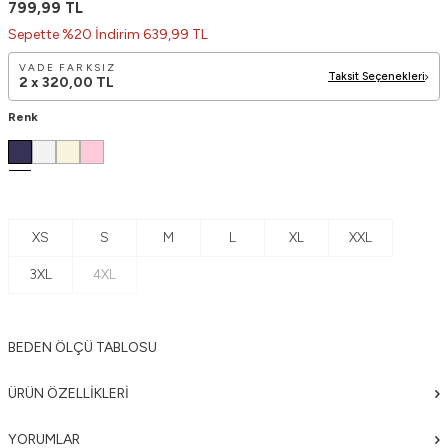
799,99
TL
Sepette %20 İndirim 639,99 TL
VADE FARKSIZ
Taksit Seçenekleri
2 x
320,00
TL
Renk
XS
S
M
L
XL
XXL
3XL
4XL
BEDEN ÖLÇÜ TABLOSU
ÜRÜN ÖZELLIKLERI
YORUMLAR