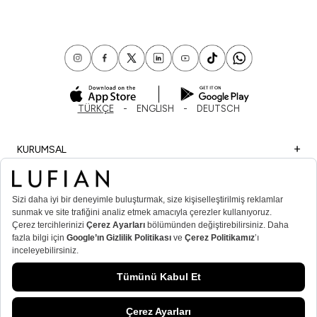
TÜRKÇE
ENGLISH
DEUTSCH
KURUMSAL
ALIŞVERİŞ
ÖNEMLİ BİLGİLER
ÜYE
ERKEK POPÜLER KATEGORİLER
KADIN POPÜLER KATEGORİLER
© Lufian.com 2026 Tüm Hakları Saklıdır