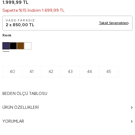
1.999,99
TL
Sepette %15 İndirim 1.699,99 TL
VADE FARKSIZ
Taksit Seçenekleri
2 x
850,00
TL
Renk
40
41
42
43
44
45
BEDEN ÖLÇÜ TABLOSU
ÜRÜN ÖZELLIKLERI
YORUMLAR