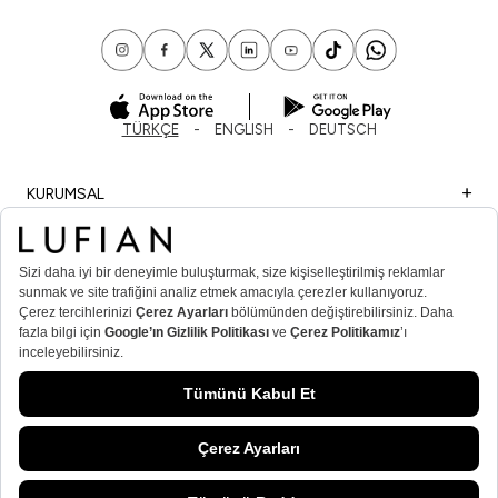
TÜRKÇE
ENGLISH
DEUTSCH
KURUMSAL
ALIŞVERİŞ
ÖNEMLİ BİLGİLER
ÜYE
ERKEK POPÜLER KATEGORİLER
KADIN POPÜLER KATEGORİLER
© Lufian.com 2026 Tüm Hakları Saklıdır