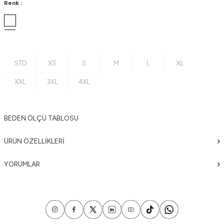
Renk :
STD
XS
S
M
L
XL
XXL
3XL
4XL
BEDEN ÖLÇÜ TABLOSU
ÜRÜN ÖZELLIKLERI
YORUMLAR