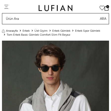
0
ARA
Anasayfa
Erkek
Üst Giyim
Erkek Gömlek
Erkek Spor Gömlek
Tom Erkek Basic Gömlek Comfort Slim Fit Beyaz