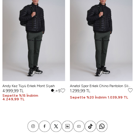
Andy Kaz Tüyü Erkek Mont Siyah
Anatol Spor Erkek Chino Pantolon Slim
4.999,99
TL
+5
Fit Yeşil
1.299,99
TL
Sepette %15 İndirim
Sepette %20 İndirim 1.039,99 TL
4.249,99 TL