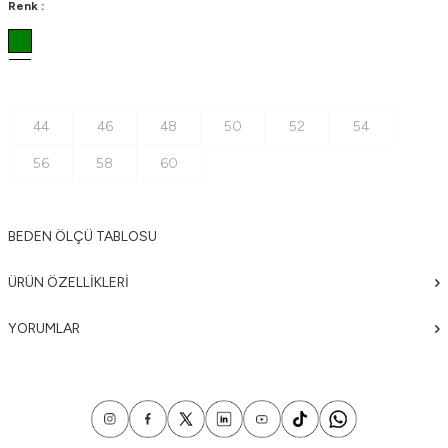
Renk :
44
46
48
50
52
54
56
58
60
BEDEN ÖLÇÜ TABLOSU
ÜRÜN ÖZELLIKLERI
YORUMLAR