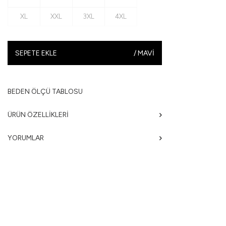
XL
XXL
3XL
4XL
SEPETE EKLE
/
MAVI
BEDEN ÖLÇÜ TABLOSU
ÜRÜN ÖZELLIKLERI
YORUMLAR