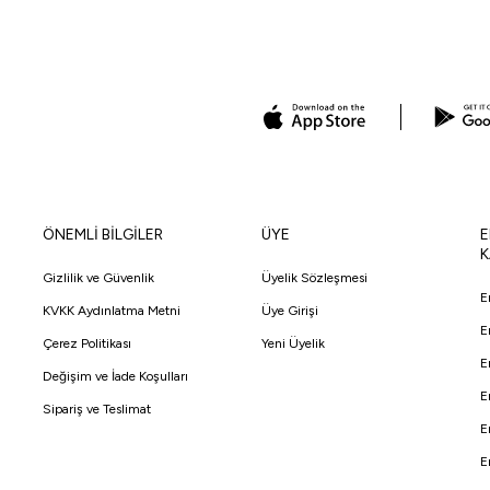
ÖNEMLİ BİLGİLER
ÜYE
E
K
Gizlilik ve Güvenlik
Üyelik Sözleşmesi
E
KVKK Aydınlatma Metni
Üye Girişi
E
Çerez Politikası
Yeni Üyelik
E
Değişim ve İade Koşulları
E
Sipariş ve Teslimat
E
E