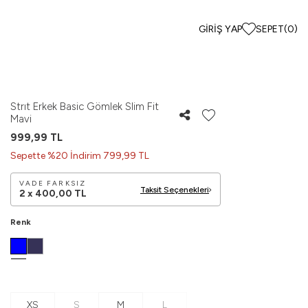
GIRIŞ YAP
SEPET
(
0
)
Strıt Erkek Basic Gömlek Slim Fit
Mavi
999,99
TL
Sepette %20 İndirim 799,99 TL
VADE FARKSIZ
Taksit Seçenekleri
2 x
400,00
TL
Renk
XS
S
M
L