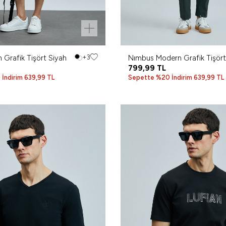
 Grafik Tişört Siyah
+3
Nımbus Modern Grafik Tişört
Siyah
799,99
TL
İndirim 639,99 TL
Sepette %20 İndirim 639,99 TL