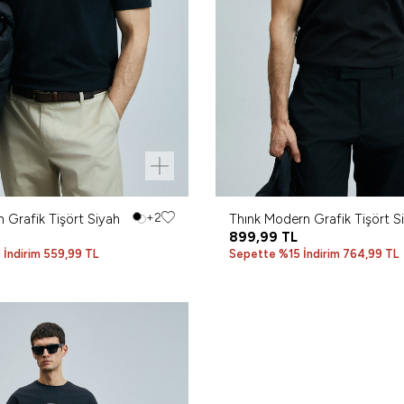
 Grafik Tişört Siyah
+2
Thınk Modern Grafik Tişört S
899,99
TL
İndirim 559,99 TL
Sepette %15 İndirim 764,99 TL