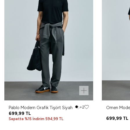
Pablo Modern Grafik Tişört Siyah
+2
Omen Modern
699,99
TL
699,99
TL
Sepette %15 İndirim 594,99 TL