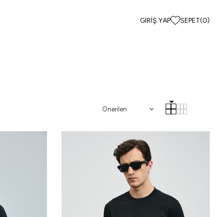
GIRIŞ YAP
SEPET
(
0
)