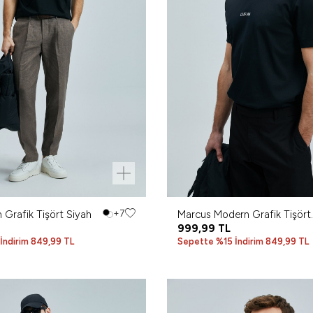
 Grafik Tişört Siyah
+7
Marcus Modern Grafik Tişört
Siyah
999,99
TL
İndirim 849,99 TL
Sepette %15 İndirim 849,99 TL