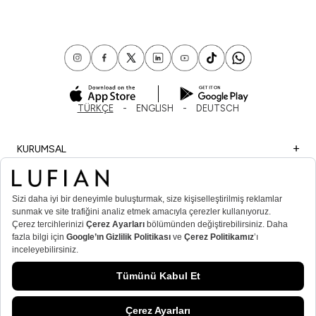
TÜRKÇE
ENGLISH
DEUTSCH
KURUMSAL
ALIŞVERİŞ
ÖNEMLİ BİLGİLER
ÜYE
ERKEK POPÜLER KATEGORİLER
KADIN POPÜLER KATEGORİLER
© Lufian.com 2026 Tüm Hakları Saklıdır