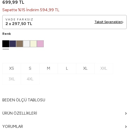
699,99
TL
Sepette %15 İndirim 594,99 TL
VADE FARKSIZ
Taksit Seçenekleri
2 x
297,50
TL
Renk
XS
S
M
L
XL
XXL
3XL
4XL
BEDEN ÖLÇÜ TABLOSU
ÜRÜN ÖZELLIKLERI
YORUMLAR