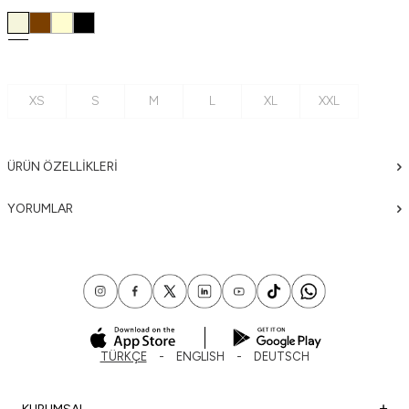
XS
S
M
L
XL
XXL
ÜRÜN ÖZELLIKLERI
YORUMLAR
TÜRKÇE
ENGLISH
DEUTSCH