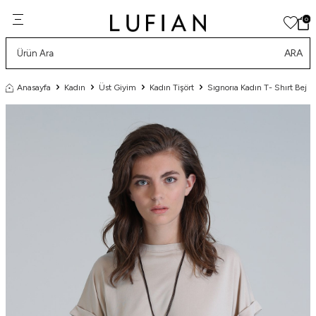
0
ARA
Anasayfa
Kadın
Üst Giyim
Kadın Tişört
Sıgnorıa Kadın T- Shırt Bej