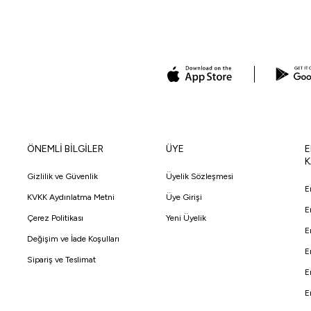
ÖNEMLİ BİLGİLER
ÜYE
E
K
Gizlilik ve Güvenlik
Üyelik Sözleşmesi
E
KVKK Aydınlatma Metni
Üye Girişi
E
Çerez Politikası
Yeni Üyelik
E
Değişim ve İade Koşulları
E
Sipariş ve Teslimat
E
E