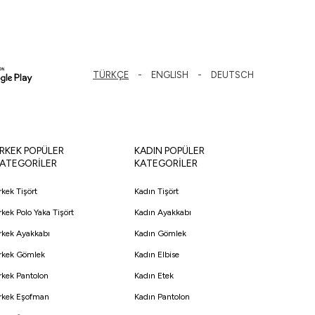
TÜRKÇE
ENGLISH
DEUTSCH
RKEK POPÜLER
KADIN POPÜLER
ATEGORİLER
KATEGORİLER
rkek Tişört
Kadın Tişört
rkek Polo Yaka Tişört
Kadın Ayakkabı
rkek Ayakkabı
Kadın Gömlek
rkek Gömlek
Kadın Elbise
rkek Pantolon
Kadın Etek
rkek Eşofman
Kadın Pantolon