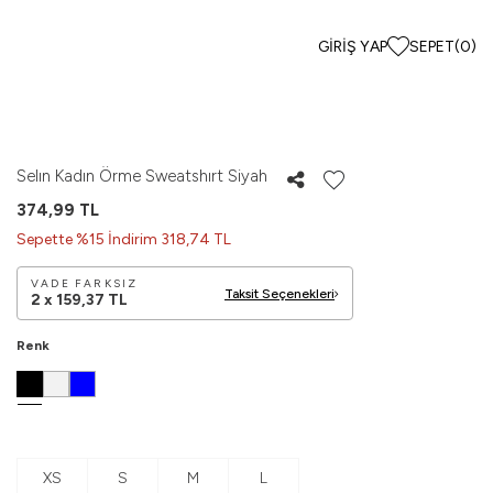
GIRIŞ YAP
SEPET
(
0
)
Selın Kadın Örme Sweatshırt Siyah
374,99
TL
Sepette %15 İndirim 318,74 TL
VADE FARKSIZ
Taksit Seçenekleri
2 x
159,37
TL
Renk
XS
S
M
L