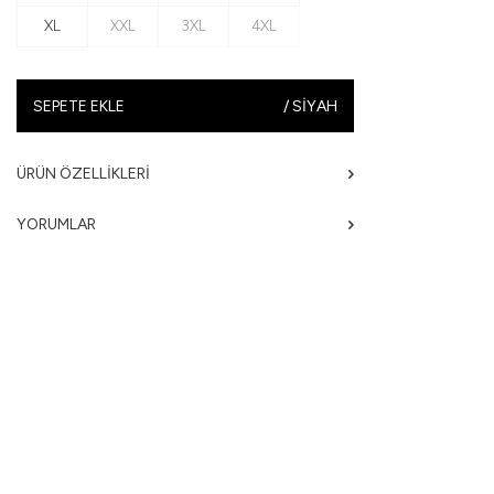
XL
XXL
3XL
4XL
SEPETE EKLE
/
SIYAH
ÜRÜN ÖZELLIKLERI
YORUMLAR