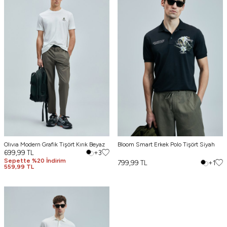
Olıvıa Modern Grafik Tişört Kırık Beyaz
Bloom Smart Erkek Polo Tişört Siyah
699,99
TL
+3
Sepette %20 İndirim
799,99
TL
+1
559,99 TL