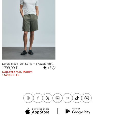
Derek Erkek İpek Karışımlı Kazak Kırık
Beyaz
1.799,99
TL
+5
Sepette %15 İndirim
1.529,99 TL