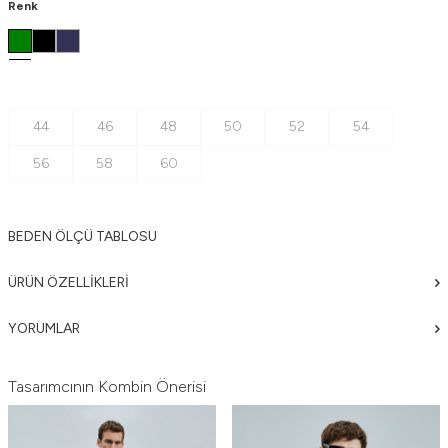
Renk
44
46
48
50
52
54
56
58
60
BEDEN ÖLÇÜ TABLOSU
ÜRÜN ÖZELLIKLERI
YORUMLAR
Tasarımcının Kombin Önerisi