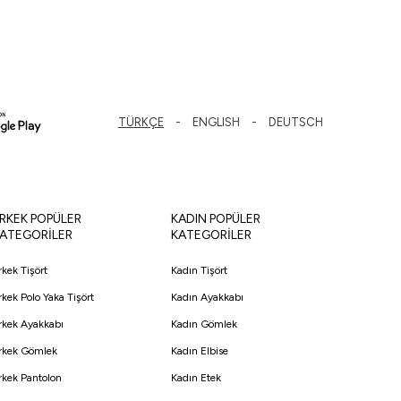
TÜRKÇE
ENGLISH
DEUTSCH
RKEK POPÜLER
KADIN POPÜLER
ATEGORİLER
KATEGORİLER
rkek Tişört
Kadın Tişört
rkek Polo Yaka Tişört
Kadın Ayakkabı
rkek Ayakkabı
Kadın Gömlek
rkek Gömlek
Kadın Elbise
rkek Pantolon
Kadın Etek