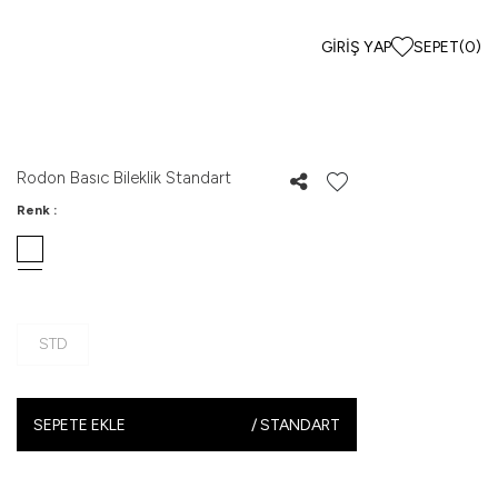
GIRIŞ YAP
SEPET
(
0
)
Rodon Basıc Bileklik Standart
Renk :
STD
SEPETE EKLE
/
STANDART