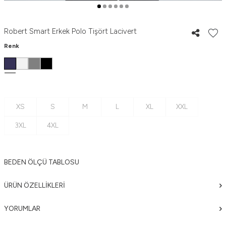
Robert Smart Erkek Polo Tişört Lacivert
Renk
XS
S
M
L
XL
XXL
3XL
4XL
BEDEN ÖLÇÜ TABLOSU
ÜRÜN ÖZELLIKLERI
YORUMLAR