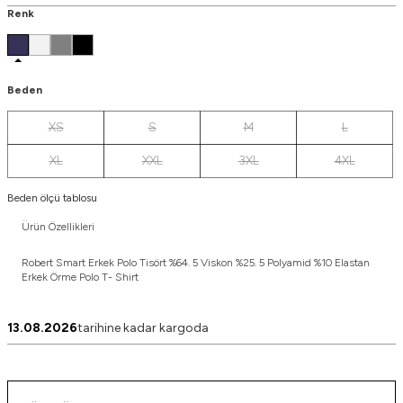
Renk
Beden
XS
S
M
L
XL
XXL
3XL
4XL
Beden ölçü tablosu
Ürün Özellikleri
Robert Smart Erkek Polo Tisört %64. 5 Viskon %25. 5 Polyamid %10 Elastan
Erkek Örme Polo T- Shirt
13.08.2026
tarihine kadar kargoda