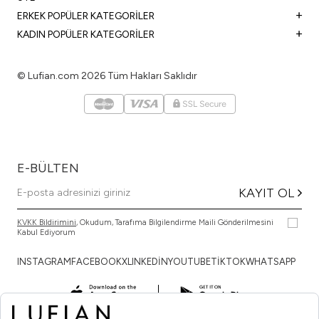
ERKEK POPÜLER KATEGORİLER
KADIN POPÜLER KATEGORİLER
© Lufian.com 2026 Tüm Hakları Saklıdır
E-BÜLTEN
KAYIT OL
KVKK Bildirimini
, Okudum, Tarafıma Bilgilendirme Maili Gönderilmesini
Kabul Ediyorum
INSTAGRAM
FACEBOOK
X
LINKEDİN
YOUTUBE
TİKTOK
WHATSAPP
TÜRKÇE
ENGLISH
DEUTSCH