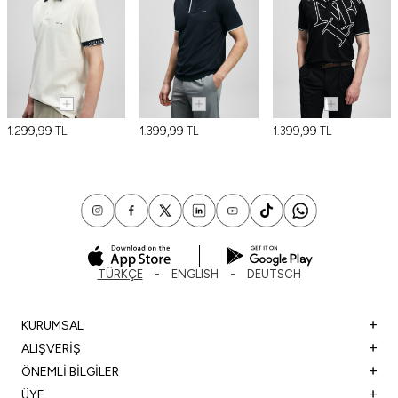
1.299,99
TL
1.399,99
TL
1.399,99
TL
TÜRKÇE
ENGLISH
DEUTSCH
KURUMSAL
ALIŞVERİŞ
ÖNEMLİ BİLGİLER
ÜYE