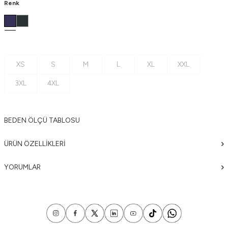
Renk
XS
S
M
L
XL
XXL
3XL
4XL
BEDEN ÖLÇÜ TABLOSU
ÜRÜN ÖZELLIKLERI
YORUMLAR