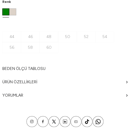
Renk
44
46
48
50
52
54
56
58
60
BEDEN ÖLÇÜ TABLOSU
ÜRÜN ÖZELLIKLERI
YORUMLAR