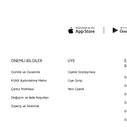
ÖNEMLİ BİLGİLER
ÜYE
E
K
Gizlilik ve Güvenlik
Üyelik Sözleşmesi
E
KVKK Aydınlatma Metni
Üye Girişi
E
Çerez Politikası
Yeni Üyelik
E
Değişim ve İade Koşulları
E
Sipariş ve Teslimat
E
E