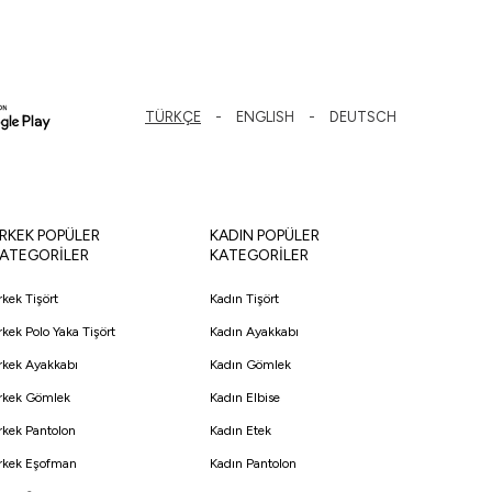
TÜRKÇE
ENGLISH
DEUTSCH
RKEK POPÜLER
KADIN POPÜLER
ATEGORİLER
KATEGORİLER
rkek Tişört
Kadın Tişört
rkek Polo Yaka Tişört
Kadın Ayakkabı
rkek Ayakkabı
Kadın Gömlek
rkek Gömlek
Kadın Elbise
rkek Pantolon
Kadın Etek
rkek Eşofman
Kadın Pantolon