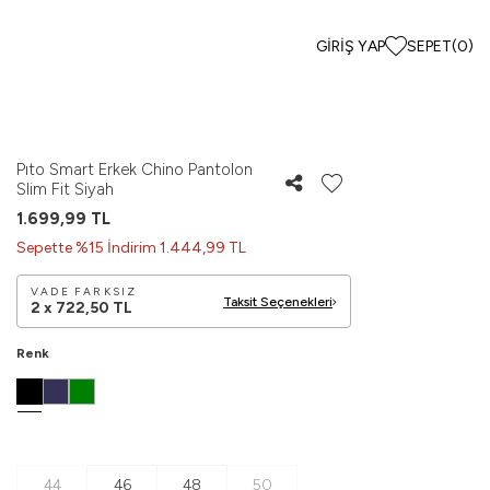
GIRIŞ YAP
SEPET
(
0
)
Pıto Smart Erkek Chino Pantolon
Slim Fit Siyah
1.699,99
TL
Sepette %15 İndirim 1.444,99 TL
VADE FARKSIZ
Taksit Seçenekleri
2 x
722,50
TL
Renk
44
46
48
50