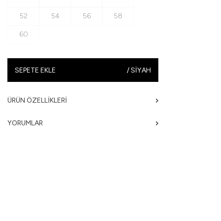
52
54
56
58
60
SEPETE EKLE
/
SIYAH
ÜRÜN ÖZELLIKLERI
YORUMLAR