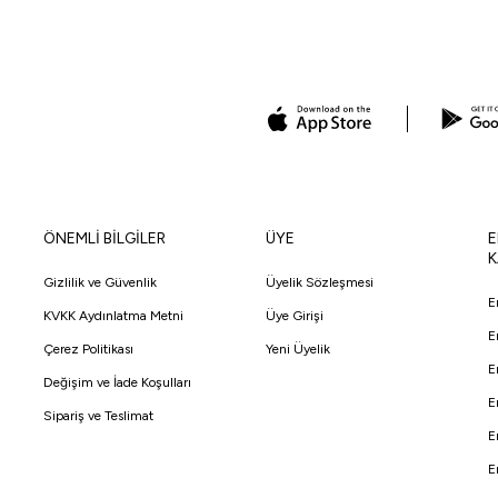
ÖNEMLİ BİLGİLER
ÜYE
E
K
Gizlilik ve Güvenlik
Üyelik Sözleşmesi
E
KVKK Aydınlatma Metni
Üye Girişi
E
Çerez Politikası
Yeni Üyelik
E
Değişim ve İade Koşulları
E
Sipariş ve Teslimat
E
E