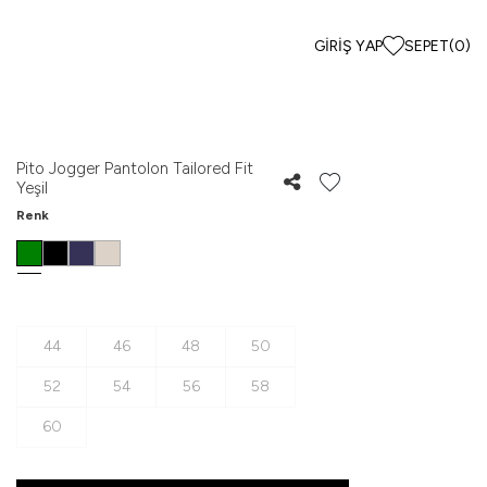
GIRIŞ YAP
SEPET
(
0
)
Pito Jogger Pantolon Tailored Fit
Yeşil
Renk
44
46
48
50
52
54
56
58
60