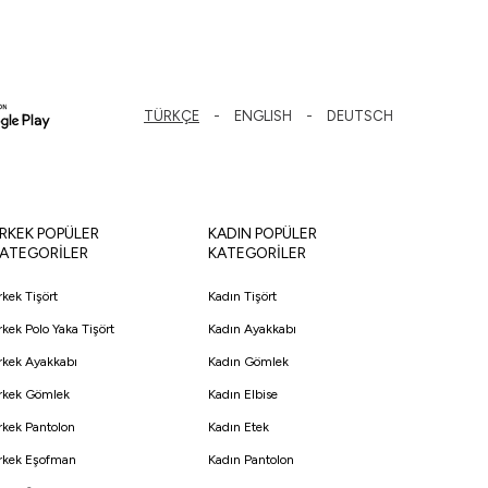
TÜRKÇE
ENGLISH
DEUTSCH
RKEK POPÜLER
KADIN POPÜLER
ATEGORİLER
KATEGORİLER
rkek Tişört
Kadın Tişört
rkek Polo Yaka Tişört
Kadın Ayakkabı
rkek Ayakkabı
Kadın Gömlek
rkek Gömlek
Kadın Elbise
rkek Pantolon
Kadın Etek
rkek Eşofman
Kadın Pantolon