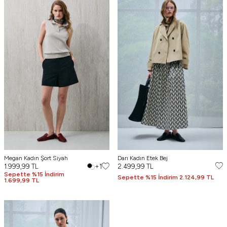
Megan Kadın Şort Siyah
Darı Kadın Etek Bej
1.999,99
TL
+1
2.499,99
TL
Sepette %15 İndirim
Sepette %15 İndirim 2.124,99 TL
1.699,99 TL