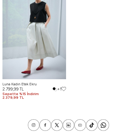
Luna Kadın Etek Ekru
2.799,99
TL
+1
Sepette %15 İndirim
2.379,99 TL