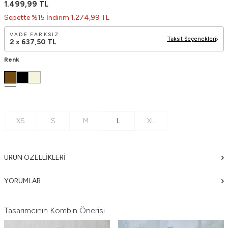
1.499,99
TL
Sepette %15 İndirim 1.274,99 TL
VADE FARKSIZ
Taksit Seçenekleri
2 x
637,50
TL
Renk
XS
S
M
L
XL
ÜRÜN ÖZELLIKLERI
YORUMLAR
Tasarımcının Kombin Önerisi