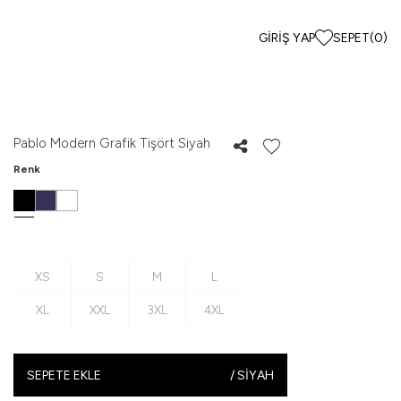
GIRIŞ YAP
SEPET
(
0
)
Pablo Modern Grafik Tişört Siyah
Renk
XS
S
M
L
XL
XXL
3XL
4XL
SEPETE EKLE
/
SIYAH