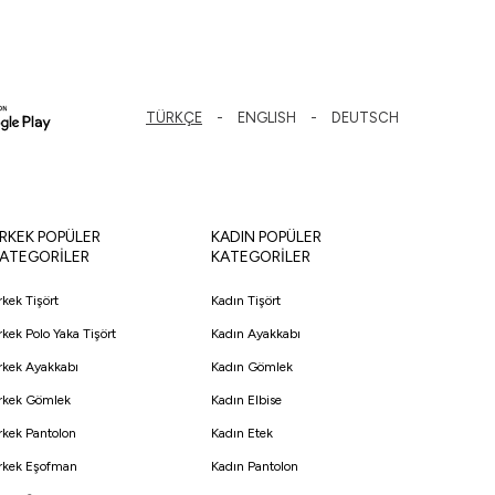
TÜRKÇE
ENGLISH
DEUTSCH
RKEK POPÜLER
KADIN POPÜLER
ATEGORİLER
KATEGORİLER
rkek Tişört
Kadın Tişört
rkek Polo Yaka Tişört
Kadın Ayakkabı
rkek Ayakkabı
Kadın Gömlek
rkek Gömlek
Kadın Elbise
rkek Pantolon
Kadın Etek
rkek Eşofman
Kadın Pantolon