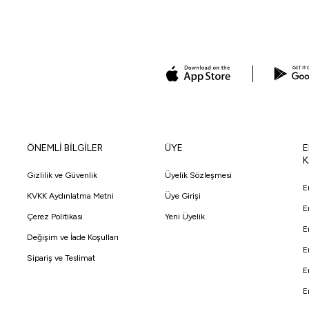
ÖNEMLİ BİLGİLER
ÜYE
E
K
Gizlilik ve Güvenlik
Üyelik Sözleşmesi
E
KVKK Aydınlatma Metni
Üye Girişi
E
Çerez Politikası
Yeni Üyelik
E
Değişim ve İade Koşulları
E
Sipariş ve Teslimat
E
E