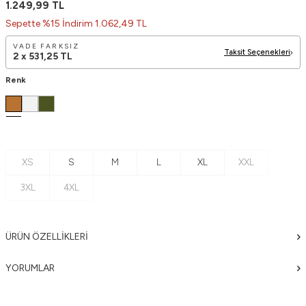
1.249,99
TL
Sepette %15 İndirim 1.062,49 TL
VADE FARKSIZ
Taksit Seçenekleri
2 x
531,25
TL
Renk
XS
S
M
L
XL
XXL
3XL
4XL
ÜRÜN ÖZELLIKLERI
YORUMLAR