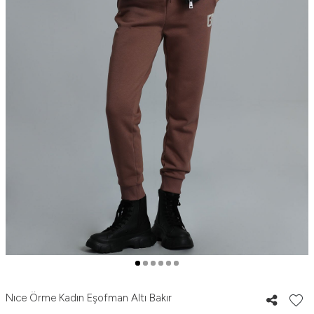
Nıce Örme Kadın Eşofman Altı Bakır