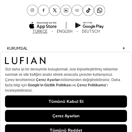
TÜRKÇE
ENGLISH
DEUTSCH
KURUMSAL
ALIŞVERİŞ
ÖNEMLİ BİLGİLER
ÜYE
ERKEK POPÜLER KATEGORİLER
KADIN POPÜLER KATEGORİLER
© Lufian.com 2026 Tüm Hakları Saklıdır
SEPETE EKLE
/
BAKIR