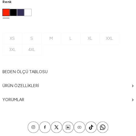
Renk
XS
S
M
L
XL
XXL
3XL
4XL
BEDEN ÖLÇÜ TABLOSU
ÜRÜN ÖZELLIKLERI
YORUMLAR