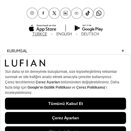
TÜRKÇE
ENGLISH
DEUTSCH
KURUMSAL
ALIŞVERİŞ
ÖNEMLİ BİLGİLER
ÜYE
ERKEK POPÜLER KATEGORİLER
KADIN POPÜLER KATEGORİLER
© Lufian.com 2026 Tüm Hakları Saklıdır