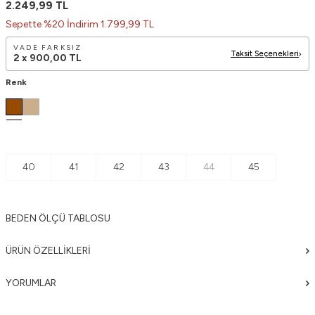
2.249,99
TL
Sepette %20 İndirim 1.799,99 TL
VADE FARKSIZ
Taksit Seçenekleri
2 x
900,00
TL
Renk
40
41
42
43
44
45
BEDEN ÖLÇÜ TABLOSU
ÜRÜN ÖZELLIKLERI
YORUMLAR