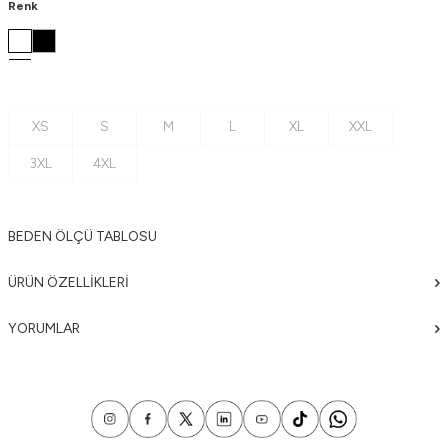
Renk
XS
S
M
L
XL
XXL
3XL
4XL
BEDEN ÖLÇÜ TABLOSU
ÜRÜN ÖZELLIKLERI
YORUMLAR