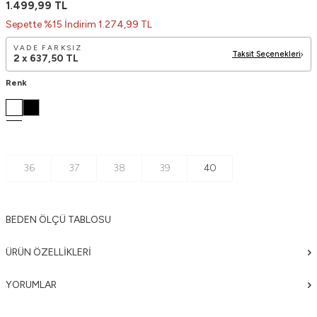
1.499,99
TL
Sepette %15 İndirim 1.274,99 TL
VADE FARKSIZ
Taksit Seçenekleri
2 x
637,50
TL
Renk
36
37
38
39
40
BEDEN ÖLÇÜ TABLOSU
ÜRÜN ÖZELLIKLERI
YORUMLAR