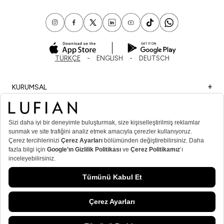
TÜRKÇE
ENGLISH
DEUTSCH
KURUMSAL
ALIŞVERİŞ
ÖNEMLİ BİLGİLER
ÜYE
ERKEK POPÜLER KATEGORİLER
KADIN POPÜLER KATEGORİLER
© Lufian.com 2026 Tüm Hakları Saklıdır