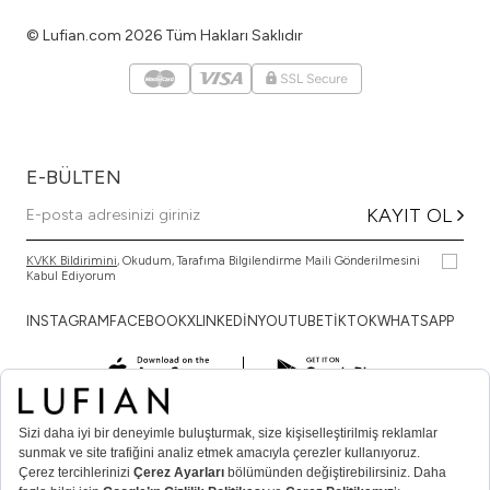
© Lufian.com 2026 Tüm Hakları Saklıdır
E-BÜLTEN
KAYIT OL
KVKK Bildirimini
, Okudum, Tarafıma Bilgilendirme Maili Gönderilmesini
Kabul Ediyorum
INSTAGRAM
FACEBOOK
X
LINKEDİN
YOUTUBE
TİKTOK
WHATSAPP
TÜRKÇE
ENGLISH
DEUTSCH
KURUMSAL
ALIŞVERİŞ