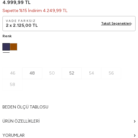
4.999,99
TL
Sepette %15 İndirim 4.249,99 TL
VADE FARKSIZ
Taksit Seçenekleri
2 x
2.125,00
TL
Renk
46
48
50
52
54
56
58
BEDEN ÖLÇÜ TABLOSU
ÜRÜN ÖZELLIKLERI
YORUMLAR