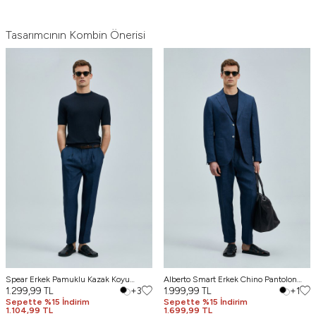
Tasarımcının Kombin Önerisi
Spear Erkek Pamuklu Kazak Koyu
Alberto Smart Erkek Chino Pantolon
Lacivert
1.299,99
TL
+3
Comfort Pileli Lacivert
1.999,99
TL
+1
Sepette %15 İndirim
Sepette %15 İndirim
1.104,99 TL
1.699,99 TL