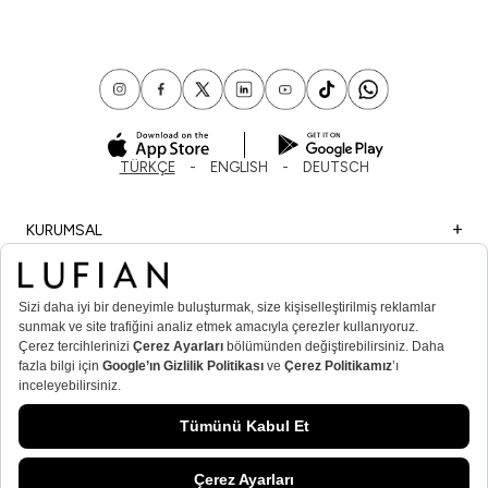
TÜRKÇE
ENGLISH
DEUTSCH
KURUMSAL
ALIŞVERİŞ
ÖNEMLİ BİLGİLER
ÜYE
ERKEK POPÜLER KATEGORİLER
KADIN POPÜLER KATEGORİLER
© Lufian.com 2026 Tüm Hakları Saklıdır