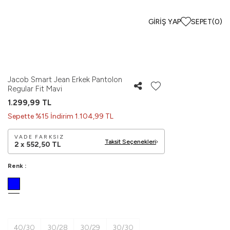
GIRIŞ YAP
SEPET
(
0
)
Jacob Smart Jean Erkek Pantolon
Regular Fit Mavi
1.299,99
TL
Sepette %15 İndirim 1.104,99 TL
VADE FARKSIZ
Taksit Seçenekleri
2 x
552,50
TL
Renk :
40/30
30/28
30/29
30/30