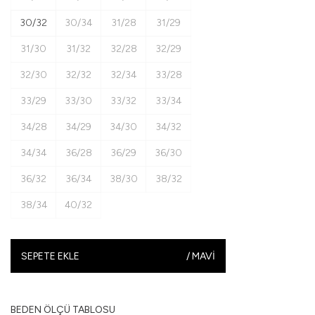
30/32
30/34
31/28
31/29
31/30
31/32
32/28
32/29
32/30
32/32
32/34
33/28
33/29
33/30
33/32
33/34
34/28
34/29
34/30
34/32
34/34
36/28
36/29
36/30
36/32
36/34
38/30
38/32
38/34
40/32
SEPETE EKLE
/
MAVI
BEDEN ÖLÇÜ TABLOSU