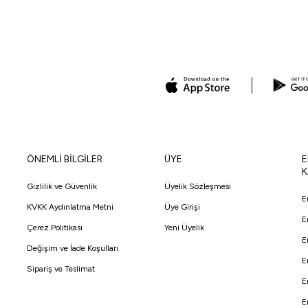
ÖNEMLİ BİLGİLER
ÜYE
E
K
Gizlilik ve Güvenlik
Üyelik Sözleşmesi
E
KVKK Aydınlatma Metni
Üye Girişi
E
Çerez Politikası
Yeni Üyelik
E
Değişim ve İade Koşulları
E
Sipariş ve Teslimat
E
E