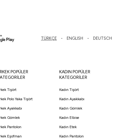
TÜRKÇE
ENGLISH
DEUTSCH
RKEK POPÜLER
KADIN POPÜLER
ATEGORİLER
KATEGORİLER
rkek Tişört
Kadın Tişört
rkek Polo Yaka Tişört
Kadın Ayakkabı
rkek Ayakkabı
Kadın Gömlek
rkek Gömlek
Kadın Elbise
rkek Pantolon
Kadın Etek
rkek Eşofman
Kadın Pantolon