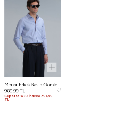
Menar Erkek Basic Gömlek
Comfort Fit Mavi
989,99
TL
Sepette %20 İndirim 791,99
TL