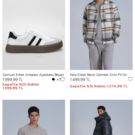
Samuel Erkek Sneaker Ayakkabı Beyaz
Fera Erkek Basic Gömlek Slim Fit Gri
1.999,99
TL
+1
1.499,99
TL
Sepette %20 İndirim
Sepette %15 İndirim 1.274,99 TL
1.599,99 TL