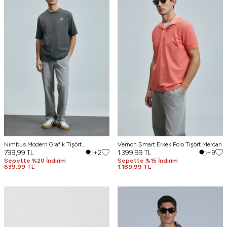
Nımbus Modern Grafik Tişört
Vernon Smart Erkek Polo Tişört Mercan
Kahverengi
799,99
TL
+2
1.399,99
TL
+9
Sepette %20 İndirim
Sepette %15 İndirim
639,99 TL
1.189,99 TL