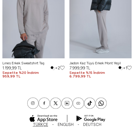
Lınes Erkek Sweatshirt Taş
Jadon Kaz Tüyü Erkek Mont Yeşil
1.199,99
TL
+2
7.999,99
TL
+1
Sepette %20 İndirim
Sepette %15 İndirim
959,99 TL
6.799,99 TL
TÜRKÇE
ENGLISH
DEUTSCH