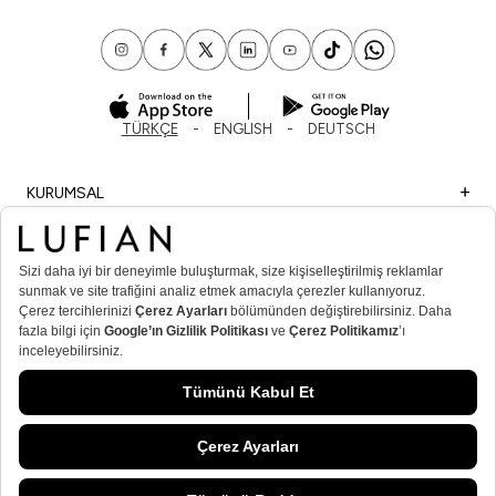
TÜRKÇE
ENGLISH
DEUTSCH
KURUMSAL
ALIŞVERİŞ
ÖNEMLİ BİLGİLER
ÜYE
ERKEK POPÜLER KATEGORİLER
KADIN POPÜLER KATEGORİLER
© Lufian.com 2026 Tüm Hakları Saklıdır