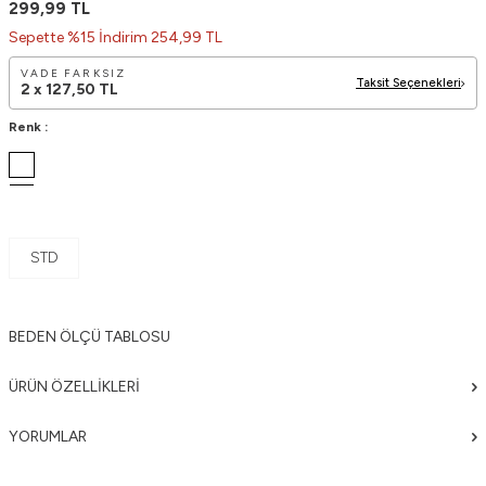
299,99
TL
Sepette %15 İndirim 254,99 TL
VADE FARKSIZ
Taksit Seçenekleri
2 x
127,50
TL
Renk :
STD
BEDEN ÖLÇÜ TABLOSU
ÜRÜN ÖZELLIKLERI
YORUMLAR