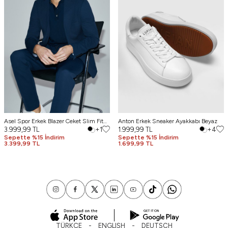
Asel Spor Erkek Blazer Ceket Slim Fit
Anton Erkek Sneaker Ayakkabı Beyaz
Lacivert
3.999,99
TL
+1
1.999,99
TL
+4
Sepette %15 İndirim
Sepette %15 İndirim
3.399,99 TL
1.699,99 TL
TÜRKÇE
ENGLISH
DEUTSCH