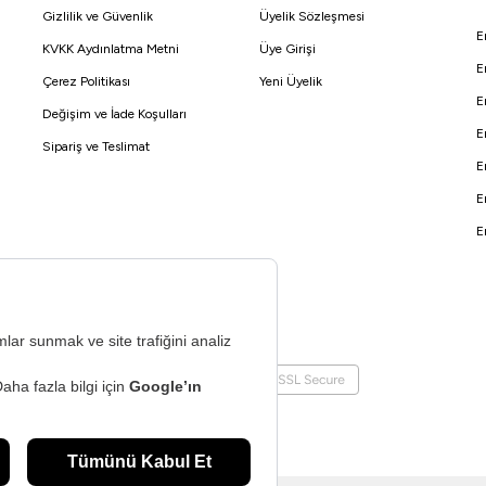
Gizlilik ve Güvenlik
Üyelik Sözleşmesi
E
KVKK Aydınlatma Metni
Üye Girişi
E
Çerez Politikası
Yeni Üyelik
E
Değişim ve İade Koşulları
E
Sipariş ve Teslimat
E
E
E