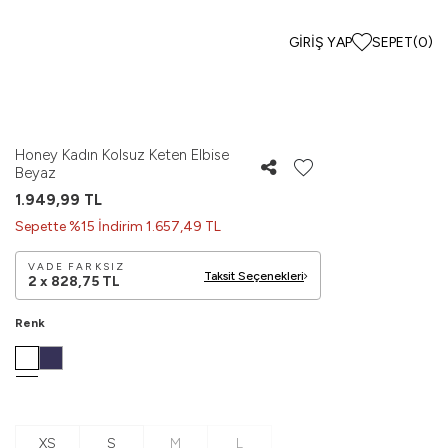
GIRIŞ YAP
SEPET
(
0
)
Honey Kadın Kolsuz Keten Elbise
Beyaz
1.949,99
TL
Sepette %15 İndirim 1.657,49 TL
VADE FARKSIZ
Taksit Seçenekleri
2 x
828,75
TL
Renk
XS
S
M
L