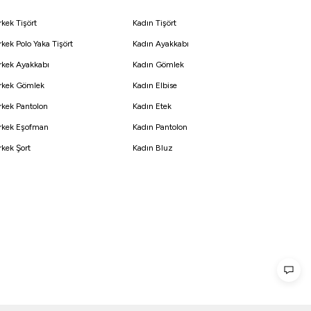
rkek Tişört
Kadın Tişört
rkek Polo Yaka Tişört
Kadın Ayakkabı
rkek Ayakkabı
Kadın Gömlek
rkek Gömlek
Kadın Elbise
rkek Pantolon
Kadın Etek
rkek Eşofman
Kadın Pantolon
rkek Şort
Kadın Bluz