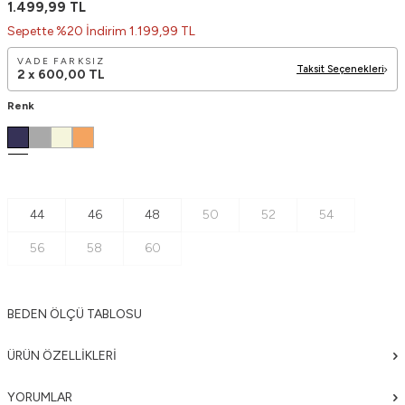
1.499,99
TL
Sepette %20 İndirim 1.199,99 TL
VADE FARKSIZ
Taksit Seçenekleri
2 x
600,00
TL
Renk
44
46
48
50
52
54
56
58
60
BEDEN ÖLÇÜ TABLOSU
ÜRÜN ÖZELLIKLERI
YORUMLAR