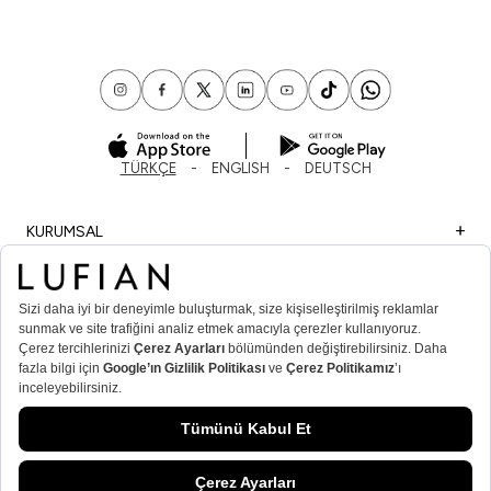
TÜRKÇE
ENGLISH
DEUTSCH
KURUMSAL
ALIŞVERİŞ
ÖNEMLİ BİLGİLER
ÜYE
ERKEK POPÜLER KATEGORİLER
KADIN POPÜLER KATEGORİLER
© Lufian.com 2026 Tüm Hakları Saklıdır